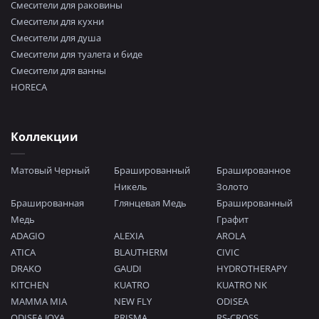
Смесители для раковины
Смесители для кухни
Смесители для душа
Смесители для туалета и биде
Смесители для ванны
HORECA
Коллекции
Матовый Черный
Брашированный
Брашированное
Никель
Золото
Брашированная
Глянцевая Медь
Брашированный
Медь
Графит
ADAGIO
ALEXIA
AROLA
ATICA
BLAUTHERM
CIVIC
DRAKO
GAUDI
HYDROTHERAPY
KITCHEN
KUATRO
KUATRO NK
MAMMA MIA
NEW FLY
ODISEA
ODISEA JOYA
PRISMA
RS-CROSS