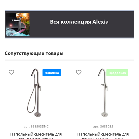
Вся коллекция Alexia
Сопутствующие товары
Новинка
Предзаказ
арт.
368503DNC
арт.
368503S
Напольный смеситель для
Напольный смеситель для
ванны с душевым
ванны ALEXIA 368503S