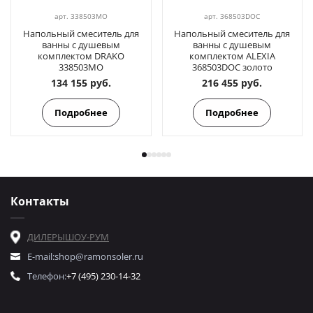
арт.
338503MO
арт.
368503DOC
Напольный смеситель для
Напольный смеситель для
ванны с душевым
ванны с душевым
комплектом DRAKO
комплектом ALEXIA
338503MO
368503DOC золото
134 155 руб.
216 455 руб.
Подробнее
Подробнее
Контакты
ДИЛЕРЫ
ШОУ-РУМ
E-mail:
shop@ramonsoler.ru
Телефон:
+7 (495) 230-14-32