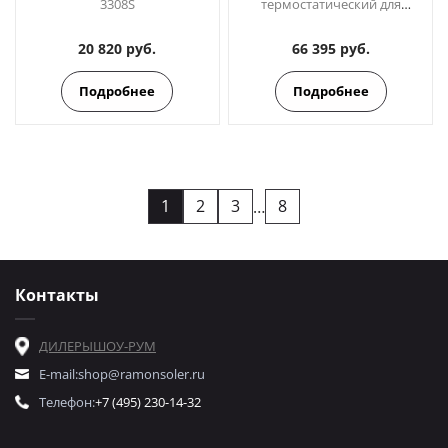
3308S
термостатический для
ванны DRAKO 3339S
20 820 руб.
66 395 руб.
Подробнее
Подробнее
1
2
3
8
…
Контакты
ДИЛЕРЫ
ШОУ-РУМ
E-mail:
shop@ramonsoler.ru
Телефон:
+7 (495) 230-14-32