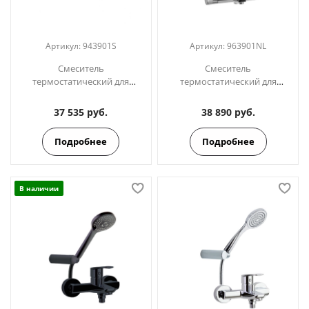
Артикул:
943901S
Артикул:
963901NL
Смеситель
Смеситель
термостатический для
термостатический для
ванны с каскадным
ванны с душевым
изливом BLAUTHERM
комплектом TERMOTECH
37 535 руб.
38 890 руб.
943901S
963901NL
Подробнее
Подробнее
В наличии