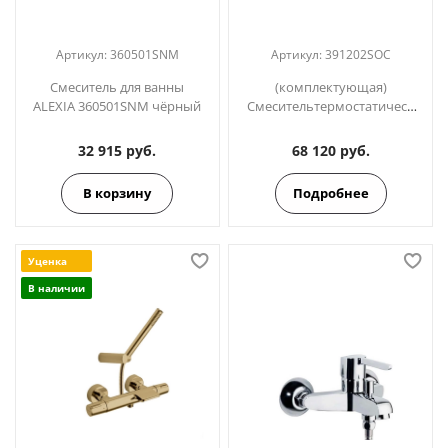
Артикул:
360501SNM
Артикул:
391202SOC
Смеситель для ванны
(комплектующая)
ALEXIA 360501SNM чёрный
Смесительтермостатическ
ий без излива для душевой
системы ODISEA 391202SOC
32 915 руб.
68 120 руб.
золото
В корзину
Подробнее
Уценка
В наличии