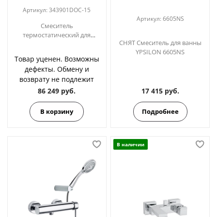
Артикул:
343901DOC-15
Артикул:
6605NS
Смеситель
термостатический для
СНЯТ Смеситель для ванны
ванны (каскад) с душевым
YPSILON 6605NS
комплектом TZAR
Товар уценен. Возможны
343901DOC-15 золото
дефекты. Обмену и
возврату не подлежит
86 249 руб.
17 415 руб.
В корзину
Подробнее
В наличии