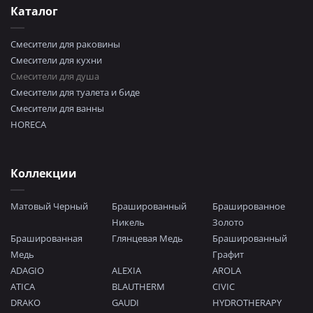
Каталог
Смесители для раковины
Смесители для кухни
Смесители для душа
Смесители для туалета и биде
Смесители для ванны
HORECA
Коллекции
Матовый Черный
Брашированный
Брашированное
Никель
Золото
Брашированная
Глянцевая Медь
Брашированный
Медь
Графит
ADAGIO
ALEXIA
AROLA
ATICA
BLAUTHERM
CIVIC
DRAKO
GAUDI
HYDROTHERAPY