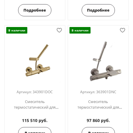
363901TR
Подробнее
Подробнее
В наличии
В наличии
Артикул:
343901DOC
Артикул:
363901DNC
Смеситель
Смеситель
термостатический для
термостатический для
ванны (каскад) с душевым
ванны (каскад) с душевым
комплектом TZAR
комплектом ALEXIA
115 510 руб.
97 860 руб.
343901DOC золото
363901DNC никель
В корзину
В корзину