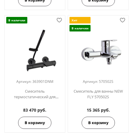
В наличии
Хит
В наличии
Артикул:
363901DNM
Артикул:
570502S
Смеситель
Смеситель для ванны NEW
термостатический для
FLY 570502S
ванны (каскад) с душевым
комплектом ALEXIA
83 470 руб.
15 365 руб.
363901DNM чёрный
В корзину
В корзину