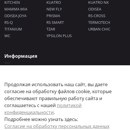
KITCHEN
KUATRO
KUATRO NK
MAMMA MIA
NEW FLY
ODISEA
ODISEA JOYA
PRISMA
RS-CROSS
RS-Q
RS SMART
TERMOTECH
TITANIUM
TZAR
URBAN CHIC
WC
YPSILON PLUS
Информация
Политика конфиденциальности
Согласие на обработку персональных данных
Пользовательское соглашение
Продолжая использовать наш сайт, вы даете
согласие на обработку файлов cookie, которые
обеспечивают правильную работу сайта и
соглашаетесь с нашей
политикой
конфиденциальности
.
Подробнее можно узнать здесь:
Цены товаров и их количество, а так же комплектация и цвета носят
Согласие на обработку персональных данных
информационный характер.