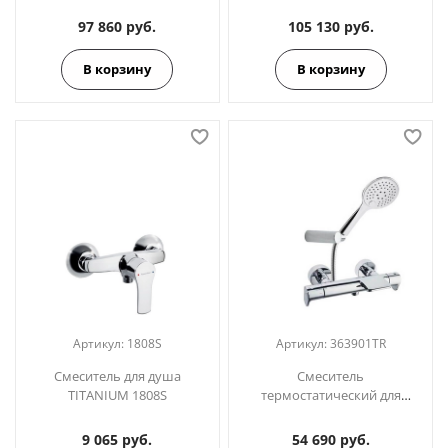
ванны (каскад) с душевым
ванны с душевым
комплектом ALEXIA
комплектом KUATRO
97 860 руб.
105 130 руб.
363901DOC золото
4736MK
В корзину
В корзину
Артикул:
1808S
Артикул:
363901TR
Смеситель для душа
Смеситель
TITANIUM 1808S
термостатический для
ванны (каскад) с душевым
комплектом ALEXIA
9 065 руб.
54 690 руб.