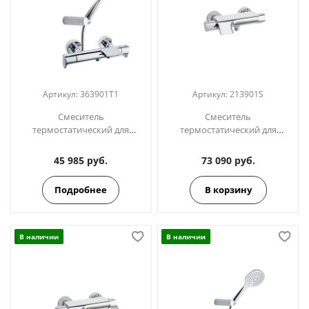
Артикул:
363901T1
Артикул:
213901S
Смеситель
Смеситель
термостатический для
термостатический для
ванны (каскад) с душевым
ванны с каскадным
комплектом ALEXIA
изливом URBAN CHIC
45 985 руб.
73 090 руб.
363901T1
213901S
Подробнее
В корзину
В наличии
В наличии