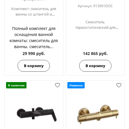
Артикул:
913901DOC
Комплект: смеситель для
ванны со штангой и
ручным душем +
Смеситель
смеситель для раковины
термостатический для
Полный комплект для
YPSILON PLUS 6474
ванны с душевым
оснащения ванной
комплектом ADAGIO
комнаты: смеситель для
913901DOC золото
ванны, смеситель...
29 990 руб.
142 865 руб.
В корзину
В корзину
В наличии
Новинка