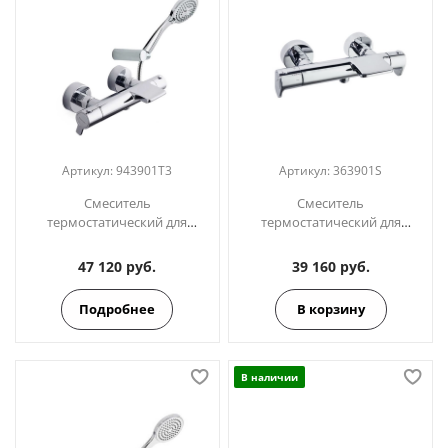
Артикул:
943901T3
Артикул:
363901S
Смеситель
Смеситель
термостатический для
термостатический для
ванны (каскад) с душевым
ванны с каскадным
комплектом BLAUTHERM
изливом ALEXIA 363901S
47 120 руб.
39 160 руб.
943901T3
Подробнее
В корзину
В наличии