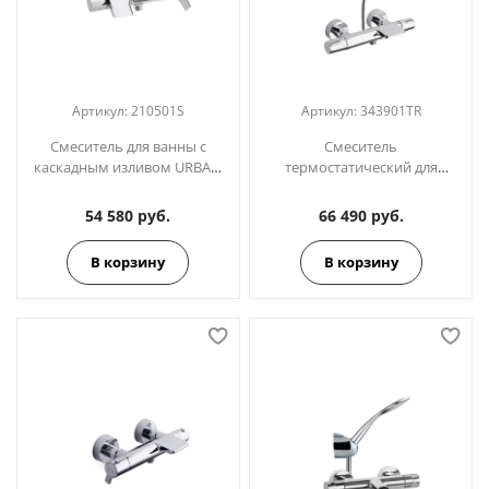
Артикул:
210501S
Артикул:
343901TR
Смеситель для ванны с
Смеситель
каскадным изливом URBAN
термостатический для
CHIC 210501S
ванны (каскад) с душевым
комплектом TZAR 343901TR
54 580 руб.
66 490 руб.
В корзину
В корзину