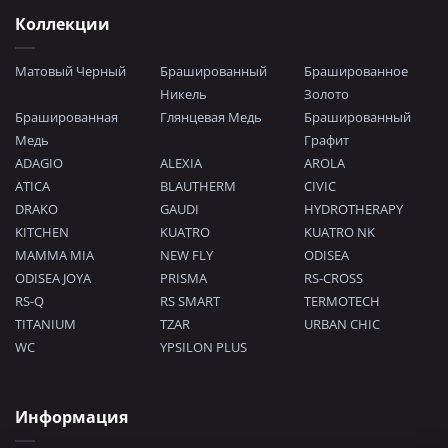
Коллекции
Матовый Черный
Брашированный
Брашированное
Никель
Золото
Брашированная
Глянцевая Медь
Брашированный
Медь
Графит
ADAGIO
ALEXIA
AROLA
ATICA
BLAUTHERM
CIVIC
DRAKO
GAUDI
HYDROTHERAPY
KITCHEN
KUATRO
KUATRO NK
MAMMA MIA
NEW FLY
ODISEA
ODISEA JOYA
PRISMA
RS-CROSS
RS-Q
RS SMART
TERMOTECH
TITANIUM
TZAR
URBAN CHIC
WC
YPSILON PLUS
Информация