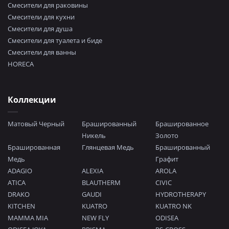
Смесители для раковины
Смесители для кухни
Смесители для душа
Смесители для туалета и биде
Смесители для ванны
HORECA
Коллекции
Матовый Черный
Брашированный
Брашированное
Никель
Золото
Брашированная
Глянцевая Медь
Брашированный
Медь
Графит
ADAGIO
ALEXIA
AROLA
ATICA
BLAUTHERM
CIVIC
DRAKO
GAUDI
HYDROTHERAPY
KITCHEN
KUATRO
KUATRO NK
MAMMA MIA
NEW FLY
ODISEA