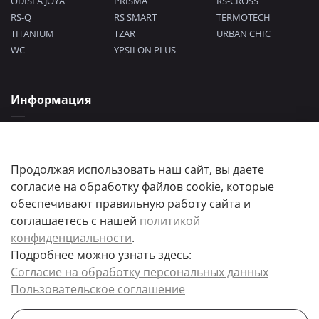
ODISEA JOYA
PRISMA
RS-CROSS
RS-Q
RS SMART
TERMOTECH
TITANIUM
TZAR
URBAN CHIC
WC
YPSILON PLUS
Информация
Политика конфиденциальности
Согласие на обработку персональных данных
Пользовательское соглашение
Продолжая использовать наш сайт, вы даете
согласие на обработку файлов cookie, которые
обеспечивают правильную работу сайта и
соглашаетесь с нашей
политикой
конфиденциальности
.
Подробнее можно узнать здесь:
Цены товаров и их количество, а так же комплектация и цвета носят
Согласие на обработку персональных данных
информационный характер.
Пользовательское соглашение
Точную стоимость и наличие товара, уточняйте у менеджера.