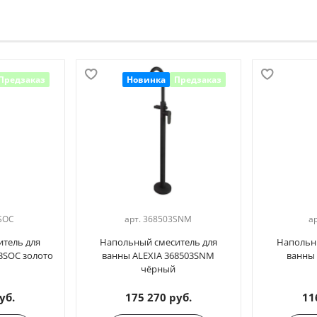
Предзаказ
Новинка
Предзаказ
SOC
арт.
368503SNM
а
тель для
Напольный смеситель для
Напольн
3SOC золото
ванны ALEXIA 368503SNM
ванны 
чёрный
уб.
175 270 руб.
11