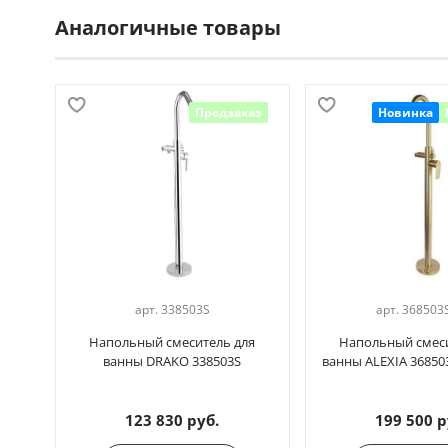
Аналогичные товары
Предзаказ
Новинка
арт.
338503S
арт.
368503
Напольный смеситель для
Напольный смеси
ванны DRAKO 338503S
ванны ALEXIA 36850
123 830 руб.
199 500 р