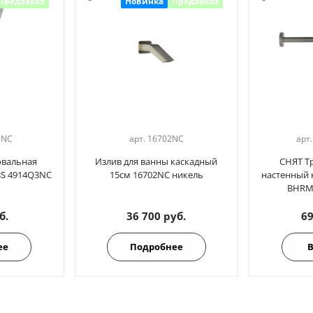
Предзаказ
Новинка
Предзаказ
3NС
арт.
16702NC
арт
овальная
Излив для ванны каскадный
СНЯТ Т
BS 4914Q3NC
15см 16702NC никель
настенный 
BHRM
б.
36 700 руб.
69
ее
Подробнее
В