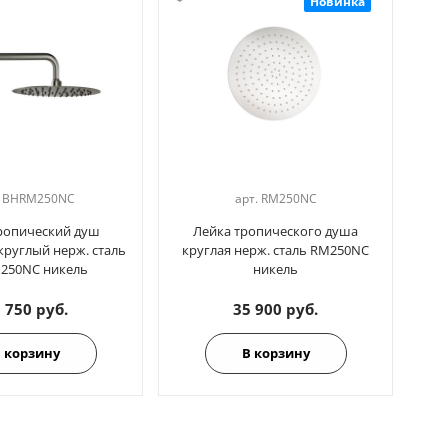
Новинка
.
BHRM250NC
арт.
RM250NC
ропический душ
Лейка тропического душа
Д
круглый нерж. сталь
круглая нерж. сталь RM250NC
к
250NC никель
никель
 750 руб.
35 900 руб.
 корзину
В корзину