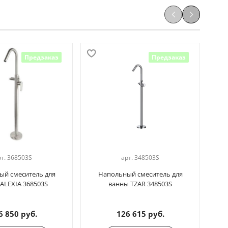
Предзаказ
Предзаказ
рт.
368503S
арт.
348503S
ый смеситель для
Напольный смеситель для
ALEXIA 368503S
ванны TZAR 348503S
ва
6 850 руб.
126 615 руб.