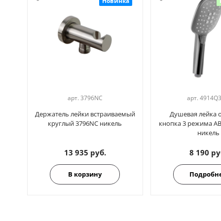
Новинка
арт.
3796NC
арт.
4914Q
Держатель лейки встраиваемый
Душевая лейка 
круглый 3796NC никель
кнопка 3 режима A
никель
13 935 руб.
8 190 ру
В корзину
Подробн