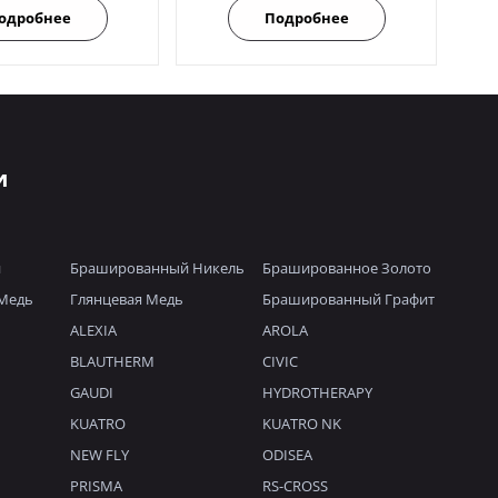
одробнее
Подробнее
и
й
Брашированный Никель
Брашированное Золото
Медь
Глянцевая Медь
Брашированный Графит
ALEXIA
AROLA
BLAUTHERM
CIVIC
GAUDI
HYDROTHERAPY
KUATRO
KUATRO NK
NEW FLY
ODISEA
PRISMA
RS-CROSS