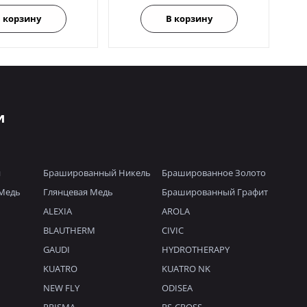
 корзину
В корзину
и
й
Брашированный Никель
Брашированное Золото
Медь
Глянцевая Медь
Брашированный Графит
ALEXIA
AROLA
BLAUTHERM
CIVIC
GAUDI
HYDROTHERAPY
KUATRO
KUATRO NK
NEW FLY
ODISEA