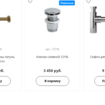
Новинка
OC
арт.
1219L
ны латунь
Клапан сливной 1219L
Сифон дл
ото
уб.
3 450 руб.
9
ну
В корзину
П