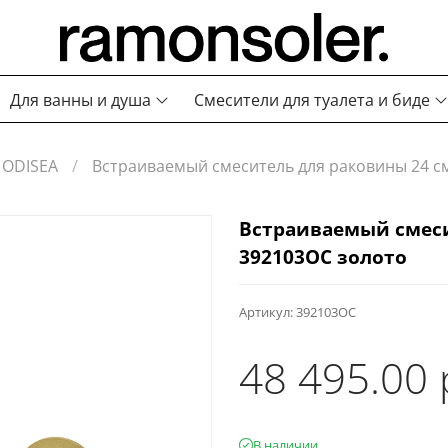
Для ванны и душа
Смесители для туалета и биде
ODISEA
Встраиваемый смеситель для раковины 24 с
Встраиваемый смеси
392103OC золото
Артикул:
392103OC
48 495.00 
В наличии