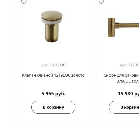
арт.
1219LOC
арт.
3790
Клапан сливной 1219LOC золото
Сифон для ракови
3790OC зол
5 965 руб.
15 980 р
В корзину
В корзи