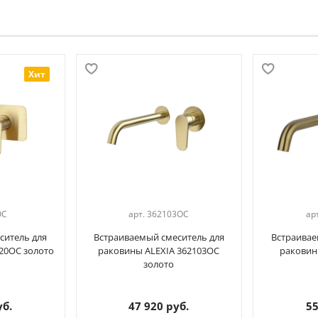
Хит
OC
арт.
362103OC
ар
ситель для
Встраиваемый смеситель для
Встраивае
20OC золото
раковины ALEXIA 362103OC
раковин
золото
уб.
47 920 руб.
55