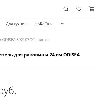
Для кухни
HoReCa
м ODISEA 392103OC золото
тель для раковины 24 см ODISEA
руб.