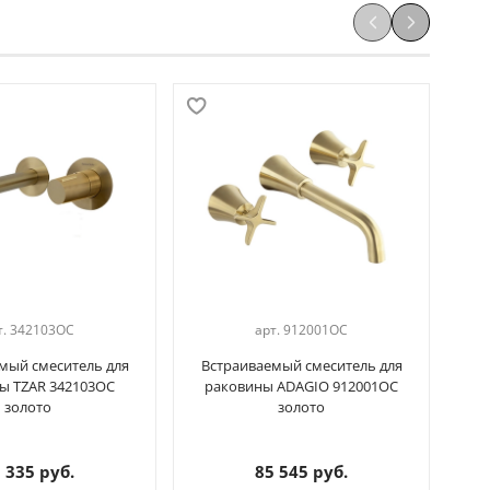
т.
342103OC
арт.
912001OC
мый смеситель для
Встраиваемый смеситель для
Вс
ы TZAR 342103OC
раковины ADAGIO 912001OC
ра
золото
золото
 335 руб.
85 545 руб.