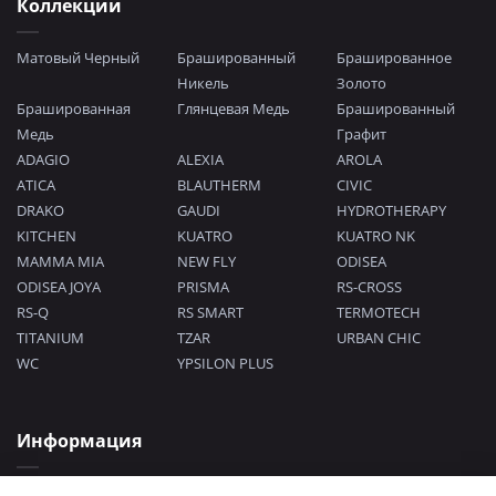
Коллекции
Матовый Черный
Брашированный
Брашированное
Никель
Золото
Брашированная
Глянцевая Медь
Брашированный
Медь
Графит
ADAGIO
ALEXIA
AROLA
ATICA
BLAUTHERM
CIVIC
DRAKO
GAUDI
HYDROTHERAPY
KITCHEN
KUATRO
KUATRO NK
MAMMA MIA
NEW FLY
ODISEA
ODISEA JOYA
PRISMA
RS-CROSS
RS-Q
RS SMART
TERMOTECH
TITANIUM
TZAR
URBAN CHIC
WC
YPSILON PLUS
Информация
Политика конфиденциальности