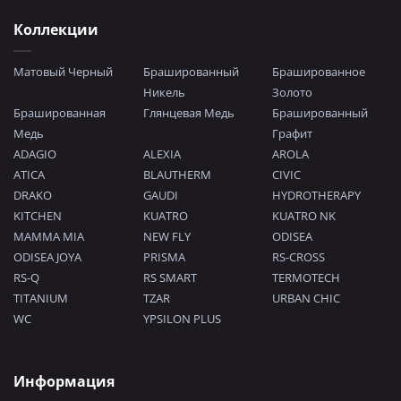
Коллекции
Матовый Черный
Брашированный
Брашированное
Никель
Золото
Брашированная
Глянцевая Медь
Брашированный
Медь
Графит
ADAGIO
ALEXIA
AROLA
ATICA
BLAUTHERM
CIVIC
DRAKO
GAUDI
HYDROTHERAPY
KITCHEN
KUATRO
KUATRO NK
MAMMA MIA
NEW FLY
ODISEA
ODISEA JOYA
PRISMA
RS-CROSS
RS-Q
RS SMART
TERMOTECH
TITANIUM
TZAR
URBAN CHIC
WC
YPSILON PLUS
Информация