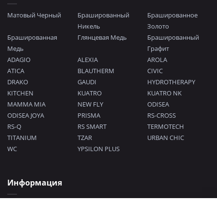
Матовый Черный
Брашированный
Брашированное
Никель
Золото
Брашированная
Глянцевая Медь
Брашированный
Медь
Графит
ADAGIO
ALEXIA
AROLA
ATICA
BLAUTHERM
CIVIC
DRAKO
GAUDI
HYDROTHERAPY
KITCHEN
KUATRO
KUATRO NK
MAMMA MIA
NEW FLY
ODISEA
ODISEA JOYA
PRISMA
RS-CROSS
RS-Q
RS SMART
TERMOTECH
TITANIUM
TZAR
URBAN CHIC
WC
YPSILON PLUS
Информация
Политика конфиденциальности
Согласие на обработку персональных данных