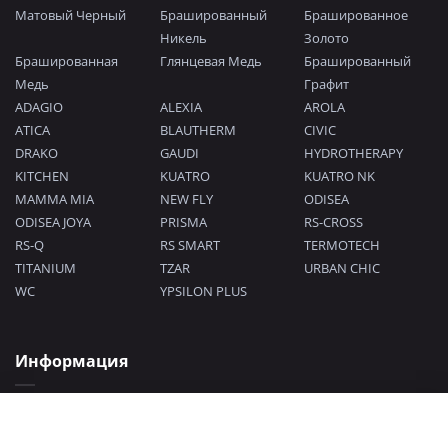
Матовый Черный
Брашированный
Брашированное
Никель
Золото
Брашированная
Глянцевая Медь
Брашированный
Медь
Графит
ADAGIO
ALEXIA
AROLA
ATICA
BLAUTHERM
CIVIC
DRAKO
GAUDI
HYDROTHERAPY
KITCHEN
KUATRO
KUATRO NK
MAMMA MIA
NEW FLY
ODISEA
ODISEA JOYA
PRISMA
RS-CROSS
RS-Q
RS SMART
TERMOTECH
TITANIUM
TZAR
URBAN CHIC
WC
YPSILON PLUS
Информация
Политика конфиденциальности
Согласие на обработку персональных данных