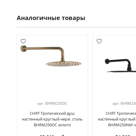
Аналогичные товары
арт.
BHRM250OC
арт.
BHRM25
СНЯТ Тропический душ
СНЯТ Тропичес
настенный круглый нерж. сталь
настенный круглый 
BHRM250OC золото
BHRM250NM ч