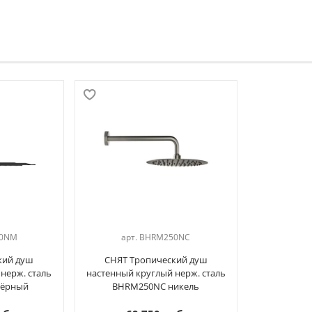
0NM
арт.
BHRM250NC
кий душ
СНЯТ Тропический душ
нерж. сталь
настенный круглый нерж. сталь
ёрный
BHRM250NC никель