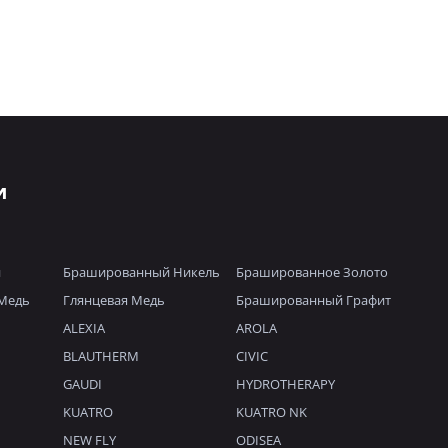
и
й
Брашированный Никель
Брашированное Золото
Медь
Глянцевая Медь
Брашированный Графит
ALEXIA
AROLA
BLAUTHERM
CIVIC
GAUDI
HYDROTHERAPY
KUATRO
KUATRO NK
NEW FLY
ODISEA