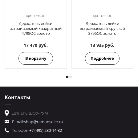
арт.
4798OC
арт.
3796OC
Держатель лейки
Держатель лейки
встраиваемый квадратный
встраиваемый круглый
4798OC золото
3796OC золото
17 470 руб.
13 935 руб.
В корзину
Подробнее
Контакты
ДИЛЕРЫ
ШОУ-РУМ
E-mail:
shop@ramonsoler.ru
Телефон:
+7 (495) 230-14-32