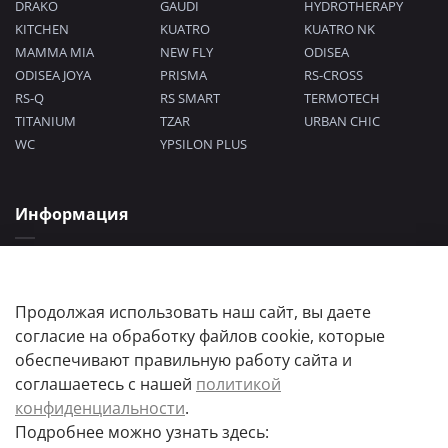
DRAKO
GAUDI
HYDROTHERAPY
KITCHEN
KUATRO
KUATRO NK
MAMMA MIA
NEW FLY
ODISEA
ODISEA JOYA
PRISMA
RS-CROSS
RS-Q
RS SMART
TERMOTECH
TITANIUM
TZAR
URBAN CHIC
WC
YPSILON PLUS
Информация
Политика конфиденциальности
Согласие на обработку персональных данных
Пользовательское соглашение
Продолжая использовать наш сайт, вы даете
согласие на обработку файлов cookie, которые
обеспечивают правильную работу сайта и
соглашаетесь с нашей
политикой
конфиденциальности
.
Подробнее можно узнать здесь:
Цены товаров и их количество, а так же комплектация и цвета носят