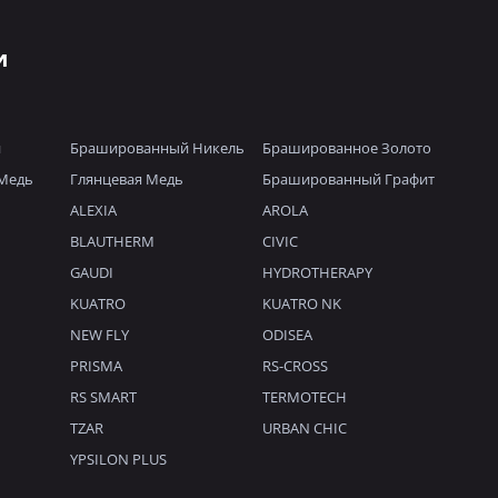
и
й
Брашированный Никель
Брашированное Золото
Медь
Глянцевая Медь
Брашированный Графит
ALEXIA
AROLA
BLAUTHERM
CIVIC
GAUDI
HYDROTHERAPY
KUATRO
KUATRO NK
NEW FLY
ODISEA
PRISMA
RS-CROSS
RS SMART
TERMOTECH
TZAR
URBAN CHIC
YPSILON PLUS