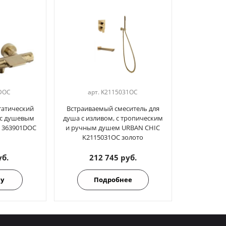
DOC
арт.
K2115031OC
татический
Встраиваемый смеситель для
) с душевым
душа с изливом, с тропическим
 363901DOC
и ручным душем URBAN CHIC
K2115031OC золото
уб.
212 745 руб.
ну
Подробнее