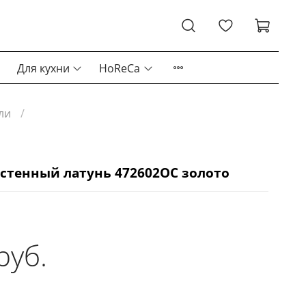
Для кухни
HoReCa
ли
стенный латунь 472602OC золото
руб.