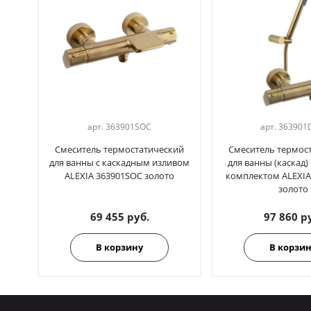
арт.
363901SOC
арт.
363901
Смеситель термостатический
Смеситель термос
для ванны с каскадным изливом
для ванны (каскад
ALEXIA 363901SOC золото
комплектом ALEXIA
золото
69 455 руб.
97 860 р
В корзину
В корзи