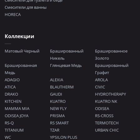
Смесители для туалета и биде
Смесители для ванны
HORECA
Коллекции
Матовый Черный
Брашированный
Брашированное
Никель
Золото
Брашированная
Глянцевая Медь
Брашированный
Медь
Графит
ADAGIO
ALEXIA
AROLA
ATICA
BLAUTHERM
CIVIC
DRAKO
GAUDI
HYDROTHERAPY
KITCHEN
KUATRO
KUATRO NK
MAMMA MIA
NEW FLY
ODISEA
ODISEA JOYA
PRISMA
RS-CROSS
RS-Q
RS SMART
TERMOTECH
TITANIUM
TZAR
URBAN CHIC
WC
YPSILON PLUS