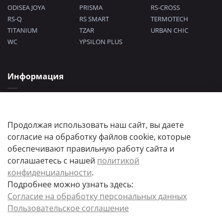
ODISEA JOYA
PRISMA
RS-CROSS
RS-Q
RS SMART
TERMOTECH
TITANIUM
TZAR
URBAN CHIC
WC
YPSILON PLUS
Информация
Политика конфиденциальности
Согласие на обработку персональных данных
Пользовательское соглашение
Продолжая использовать наш сайт, вы даете
согласие на обработку файлов cookie, которые
обеспечивают правильную работу сайта и
соглашаетесь с нашей
политикой
конфиденциальности
.
Подробнее можно узнать здесь:
Цены товаров и их количество, а так же комплектация и цвета носят
Согласие на обработку персональных данных
информационный характер.
Пользовательское соглашение
Точную стоимость и наличие товара, уточняйте у менеджера.