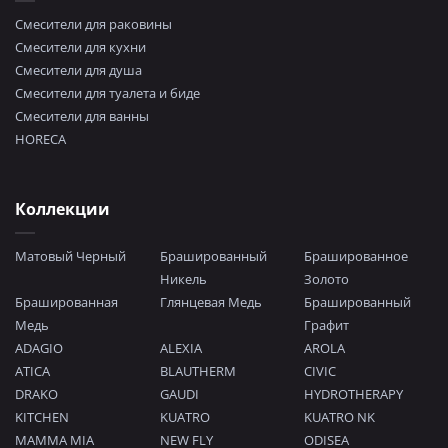
Смесители для раковины
Смесители для кухни
Смесители для душа
Смесители для туалета и биде
Смесители для ванны
HORECA
Коллекции
Матовый Черный
Брашированный
Брашированное
Никель
Золото
Брашированная
Глянцевая Медь
Брашированный
Медь
Графит
ADAGIO
ALEXIA
AROLA
ATICA
BLAUTHERM
CIVIC
DRAKO
GAUDI
HYDROTHERAPY
KITCHEN
KUATRO
KUATRO NK
MAMMA MIA
NEW FLY
ODISEA