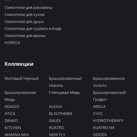
Смесители для раковины
Смесители для кухни
Смесители для душа
Смесители для туалета и биде
Смесители для ванны
HORECA
Коллекции
Матовый Черный
Брашированный
Брашированное
Никель
Золото
Брашированная
Глянцевая Медь
Брашированный
Медь
Графит
ADAGIO
ALEXIA
AROLA
ATICA
BLAUTHERM
CIVIC
DRAKO
GAUDI
HYDROTHERAPY
KITCHEN
KUATRO
KUATRO NK
MAMMA MIA
NEW FLY
ODISEA