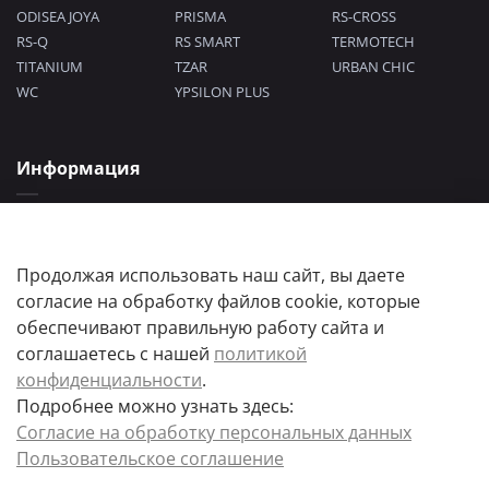
ODISEA JOYA
PRISMA
RS-CROSS
RS-Q
RS SMART
TERMOTECH
TITANIUM
TZAR
URBAN CHIC
WC
YPSILON PLUS
Информация
Политика конфиденциальности
Согласие на обработку персональных данных
Пользовательское соглашение
Продолжая использовать наш сайт, вы даете
согласие на обработку файлов cookie, которые
обеспечивают правильную работу сайта и
соглашаетесь с нашей
политикой
конфиденциальности
.
Подробнее можно узнать здесь:
Цены товаров и их количество, а так же комплектация и цвета носят
Согласие на обработку персональных данных
информационный характер.
Пользовательское соглашение
Точную стоимость и наличие товара, уточняйте у менеджера.