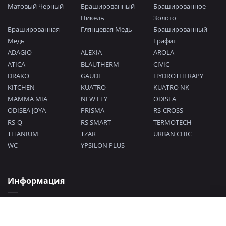
Матовый Черный
Брашированный
Брашированное
Никель
Золото
Брашированная
Глянцевая Медь
Брашированный
Медь
Графит
ADAGIO
ALEXIA
AROLA
ATICA
BLAUTHERM
CIVIC
DRAKO
GAUDI
HYDROTHERAPY
KITCHEN
KUATRO
KUATRO NK
MAMMA MIA
NEW FLY
ODISEA
ODISEA JOYA
PRISMA
RS-CROSS
RS-Q
RS SMART
TERMOTECH
TITANIUM
TZAR
URBAN CHIC
WC
YPSILON PLUS
Информация
Политика конфиденциальности
Согласие на обработку персональных данных