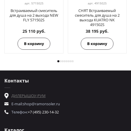
арт.
571502S
арт.
491502S
Встраиваемый смеситель
СНЯТ Встраиваемый
для душа на 2 выхода NEW
смеситель для душа на 2
FLY 571502S
выхода KUATRO NK
491502S
25 110 руб.
38 195 руб.
В корзину
В корзину
Контакты
ДИЛЕРЫ
ШОУ-РУМ
E-mail:
shop@ramonsoler.ru
Телефон:
+7 (495) 230-14-32
Каталог