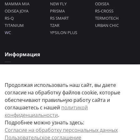
MAMMA MIA
NEW FLY
ODISEA
ODISEA JOYA
PRISMA
RS-CROSS
RS-Q
RS SMART
TERMOTECH
TITANIUM
TZAR
URBAN CHIC
WC
YPSILON PLUS
Информация
Политика конфиденциальности
Согласие на обработку персональных данных
Пользовательское соглашение
Продолжая использовать наш сайт, вы даете
согласие на обработку файлов cookie, которые
обеспечивают правильную работу сайта и
соглашаетесь с нашей
политикой
конфиденциальности
.
Подробнее можно узнать здесь:
Цены товаров и их количество, а так же комплектация и цвета носят
Согласие на обработку персональных данных
информационный характер.
Пользовательское соглашение