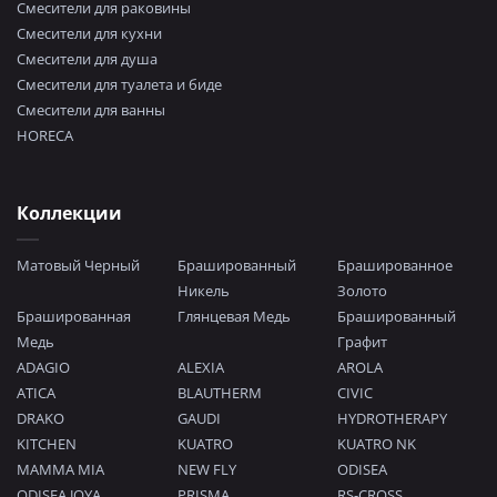
Смесители для раковины
Смесители для кухни
Смесители для душа
Смесители для туалета и биде
Смесители для ванны
HORECA
Коллекции
Матовый Черный
Брашированный
Брашированное
Никель
Золото
Брашированная
Глянцевая Медь
Брашированный
Медь
Графит
ADAGIO
ALEXIA
AROLA
ATICA
BLAUTHERM
CIVIC
DRAKO
GAUDI
HYDROTHERAPY
KITCHEN
KUATRO
KUATRO NK
MAMMA MIA
NEW FLY
ODISEA
ODISEA JOYA
PRISMA
RS-CROSS