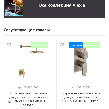
Вся коллекция Alexia
Сопутствующие товары
Предзаказ
Новинка
Предзаказ
арт.
K3618012OC
арт.
361503SNC
Встраиваемый смеситель
Встраиваемый смеситель
для душа с тропическим
для душа на 3 выхода
душем ALEXIA K3618012OC
ALEXIA 361503SNC никель
золото