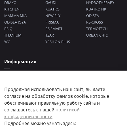
DRAKO
GAUDI
HYDROTHERAPY
KITCHEN
KUATRO
KUATRO NK
MAMMA MIA
NEW FLY
ODISEA
ODISEA JOYA
PRISMA
RS-CROSS
RS-Q
RS SMART
TERMOTECH
TITANIUM
TZAR
URBAN CHIC
WC
YPSILON PLUS
Информация
Политика конфиденциальности
Согласие на обработку персональных данных
Пользовательское соглашение
Продолжая использовать наш сайт, вы даете
согласие на обработку файлов cookie, которые
обеспечивают правильную работу сайта и
соглашаетесь с нашей
политикой
конфиденциальности
.
Подробнее можно узнать здесь:
Цены товаров и их количество, а так же комплектация и цвета носят