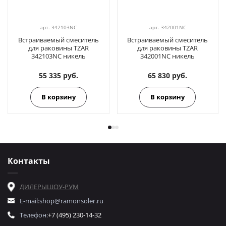
арт.
342103NC
арт.
342001NC
Встраиваемый смеситель
Встраиваемый смеситель
для раковины TZAR
для раковины TZAR
342103NC никель
342001NC никель
55 335 руб.
65 830 руб.
В корзину
В корзину
Контакты
ДИЛЕРЫ
ШОУ-РУМ
E-mail:
shop@ramonsoler.ru
Телефон:
+7 (495) 230-14-32