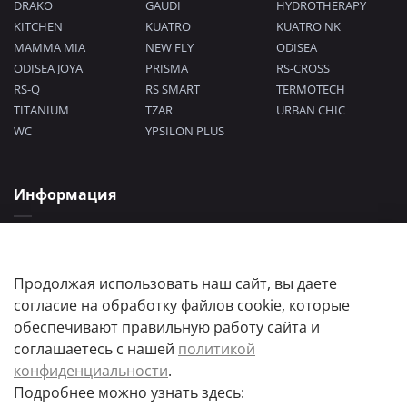
DRAKO
GAUDI
HYDROTHERAPY
KITCHEN
KUATRO
KUATRO NK
MAMMA MIA
NEW FLY
ODISEA
ODISEA JOYA
PRISMA
RS-CROSS
RS-Q
RS SMART
TERMOTECH
TITANIUM
TZAR
URBAN CHIC
WC
YPSILON PLUS
Информация
Политика конфиденциальности
Согласие на обработку персональных данных
Пользовательское соглашение
Продолжая использовать наш сайт, вы даете
согласие на обработку файлов cookie, которые
обеспечивают правильную работу сайта и
соглашаетесь с нашей
политикой
конфиденциальности
.
Подробнее можно узнать здесь:
Цены товаров и их количество, а так же комплектация и цвета носят