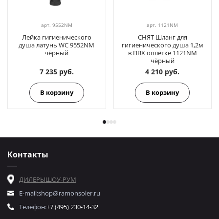
арт.
9552NM
арт.
1121NM
Лейка гигиенического
СНЯТ Шланг для
душа латунь WC 9552NM
гигиенического душа 1,2м
чёрный
в ПВХ оплётке 1121NM
чёрный
7 235 руб.
4 210 руб.
В корзину
В корзину
Контакты
ДИЛЕРЫ
ШОУ-РУМ
E-mail:
shop@ramonsoler.ru
Телефон:
+7 (495) 230-14-32