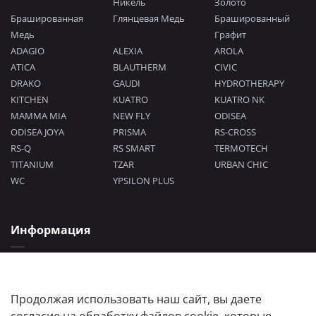
Никель
Золото
Брашированная
Глянцевая Медь
Брашированный
Медь
Графит
ADAGIO
ALEXIA
AROLA
ATICA
BLAUTHERM
CIVIC
DRAKO
GAUDI
HYDROTHERAPY
KITCHEN
KUATRO
KUATRO NK
MAMMA MIA
NEW FLY
ODISEA
ODISEA JOYA
PRISMA
RS-CROSS
RS-Q
RS SMART
TERMOTECH
TITANIUM
TZAR
URBAN CHIC
WC
YPSILON PLUS
Информация
Политика конфиденциальности
Согласие на обработку персональных данных
Пользовательское соглашение
Продолжая использовать наш сайт, вы даете