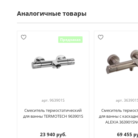
Аналогичные товары
Предзаказ
арт.
963901S
арт.
363901
Смеситель термостатический
Смеситель термос
для ванны TERMOTECH 963901S
для ванны с каскад
ALEXIA 363901SN
23 940 руб.
69 455 р