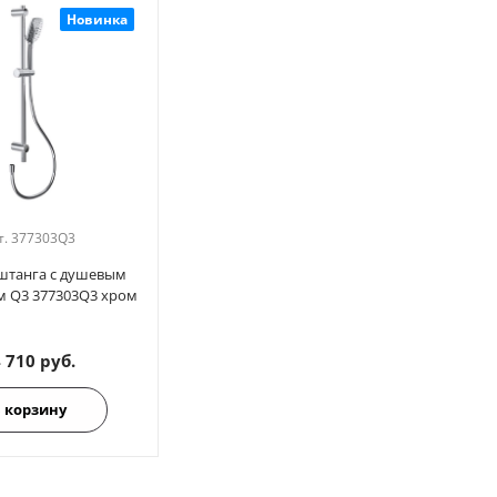
Новинка
т.
377303Q3
штанга с душевым
м Q3 377303Q3 хром
 710 руб.
 корзину