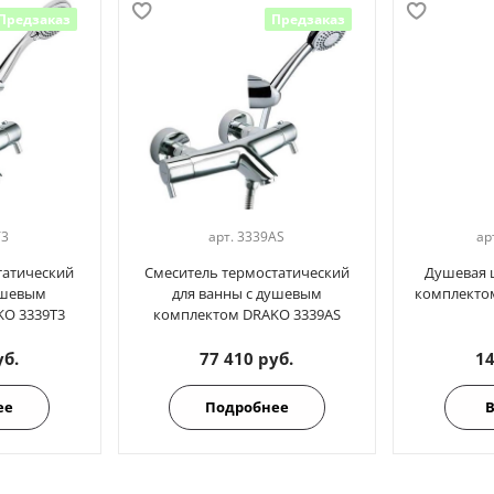
Предзаказ
Предзаказ
T3
арт.
3339AS
ар
татический
Смеситель термостатический
Душевая 
ушевым
для ванны с душевым
комплекто
O 3339T3
комплектом DRAKO 3339AS
уб.
77 410 руб.
14
ее
Подробнее
В