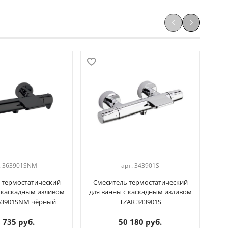
.
363901SNM
арт.
343901S
 термостатический
Смеситель термостатический
См
с каскадным изливом
для ванны с каскадным изливом
для
363901SNM чёрный
TZAR 343901S
 735 руб.
50 180 руб.