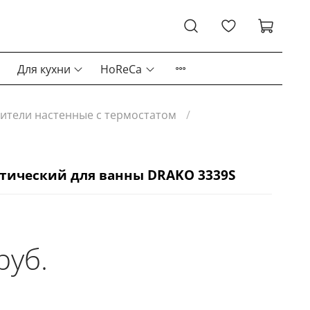
Для кухни
HoReCa
ители настенные с термостатом
тический для ванны DRAKO 3339S
руб.