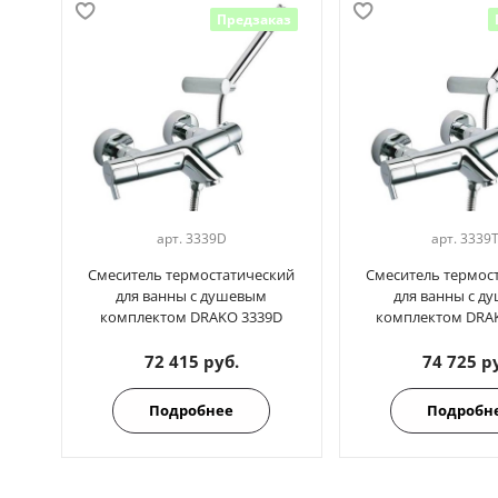
Предзаказ
арт.
3339D
арт.
3339
Смеситель термостатический
Смеситель термос
для ванны с душевым
для ванны с д
комплектом DRAKO 3339D
комплектом DRAK
72 415 руб.
74 725 р
Подробнее
Подробн