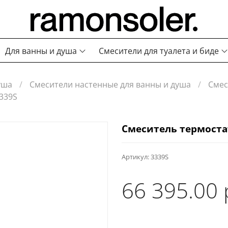
Для ванны и душа
Смесители для туалета и биде
уша
Смесители настенные для ванны и душа
Смес
339S
Смеситель термоста
Артикул:
3339S
66 395.00 