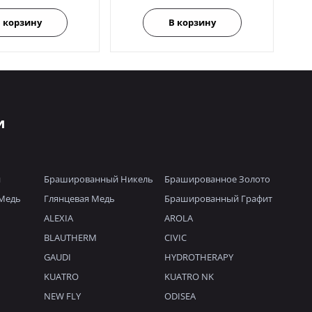
 корзину
В корзину
и
й
Брашированный Никель
Брашированное Золото
Медь
Глянцевая Медь
Брашированный Графит
ALEXIA
AROLA
BLAUTHERM
CIVIC
GAUDI
HYDROTHERAPY
KUATRO
KUATRO NK
NEW FLY
ODISEA