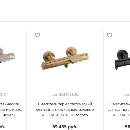
SNC
арт.
363901SOC
арт
татический
Смеситель термостатический
Смеситель
ным изливом
для ванны с каскадным изливом
для ванны 
C никель
ALEXIA 363901SOC золото
ALEXIA 
уб.
69 455 руб.
58