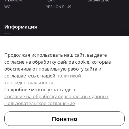
TITANIUM
TZAR
URBAN CHIC
WC
YPSILON PLUS
Информация
Политика конфиденциальности
Согласие на обработку персональных данных
Пользовательское соглашение
Продолжая использовать наш сайт, вы даете
согласие на обработку файлов cookie, которые
обеспечивают правильную работу сайта и
соглашаетесь с нашей
политикой
конфиденциальности
.
Подробнее можно узнать здесь:
Цены товаров и их количество, а так же комплектация и цвета носят
Согласие на обработку персональных данных
информационный характер.
Пользовательское соглашение
Точную стоимость и наличие товара, уточняйте у менеджера.
Понятно