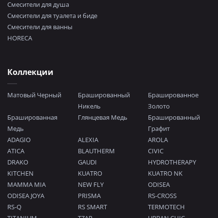
Смесители для душа
Смесители для туалета и биде
Смесители для ванны
HORECA
Коллекции
Матовый Черный
Брашированный
Брашированное
Никель
Золото
Брашированная
Глянцевая Медь
Брашированный
Медь
Графит
ADAGIO
ALEXIA
AROLA
ATICA
BLAUTHERM
CIVIC
DRAKO
GAUDI
HYDROTHERAPY
KITCHEN
KUATRO
KUATRO NK
MAMMA MIA
NEW FLY
ODISEA
ODISEA JOYA
PRISMA
RS-CROSS
RS-Q
RS SMART
TERMOTECH