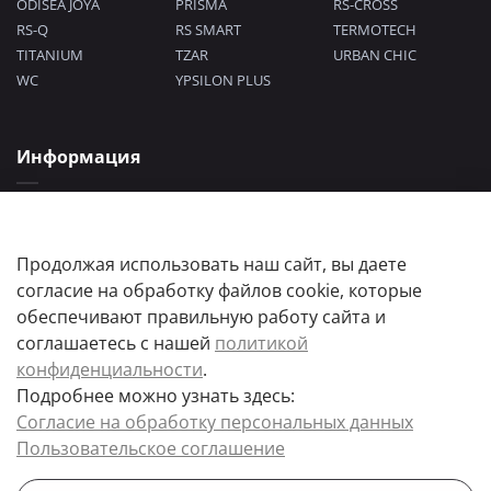
ODISEA JOYA
PRISMA
RS-CROSS
RS-Q
RS SMART
TERMOTECH
TITANIUM
TZAR
URBAN CHIC
WC
YPSILON PLUS
Информация
Политика конфиденциальности
Согласие на обработку персональных данных
Пользовательское соглашение
Продолжая использовать наш сайт, вы даете
согласие на обработку файлов cookie, которые
обеспечивают правильную работу сайта и
соглашаетесь с нашей
политикой
конфиденциальности
.
Подробнее можно узнать здесь:
Цены товаров и их количество, а так же комплектация и цвета носят
Согласие на обработку персональных данных
информационный характер.
Пользовательское соглашение
Точную стоимость и наличие товара, уточняйте у менеджера.