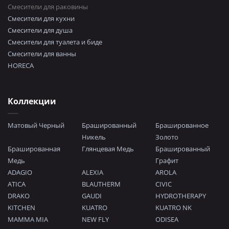
Смесители для раковины
Смесители для кухни
Смесители для душа
Смесители для туалета и биде
Смесители для ванны
HORECA
Коллекции
Матовый Черный
Брашированный
Брашированное
Никель
Золото
Брашированная
Глянцевая Медь
Брашированный
Медь
Графит
ADAGIO
ALEXIA
AROLA
ATICA
BLAUTHERM
CIVIC
DRAKO
GAUDI
HYDROTHERAPY
KITCHEN
KUATRO
KUATRO NK
MAMMA MIA
NEW FLY
ODISEA