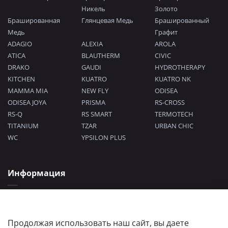
Никель
Золото
Брашированная
Глянцевая Медь
Брашированный
Медь
Графит
ADAGIO
ALEXIA
AROLA
ATICA
BLAUTHERM
CIVIC
DRAKO
GAUDI
HYDROTHERAPY
KITCHEN
KUATRO
KUATRO NK
MAMMA MIA
NEW FLY
ODISEA
ODISEA JOYA
PRISMA
RS-CROSS
RS-Q
RS SMART
TERMOTECH
TITANIUM
TZAR
URBAN CHIC
WC
YPSILON PLUS
Информация
Политика конфиденциальности
Согласие на обработку персональных данных
Пользовательское соглашение
Продолжая использовать наш сайт, вы даете