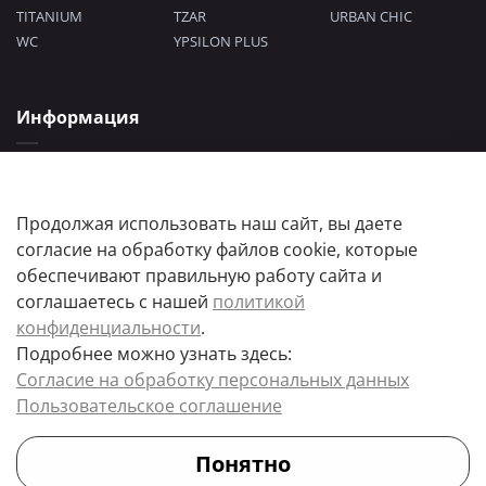
TITANIUM
TZAR
URBAN CHIC
WC
YPSILON PLUS
Информация
Политика конфиденциальности
Согласие на обработку персональных данных
Пользовательское соглашение
Продолжая использовать наш сайт, вы даете
согласие на обработку файлов cookie, которые
обеспечивают правильную работу сайта и
соглашаетесь с нашей
политикой
конфиденциальности
.
Подробнее можно узнать здесь:
Цены товаров и их количество, а так же комплектация и цвета носят
Согласие на обработку персональных данных
информационный характер.
Пользовательское соглашение
Точную стоимость и наличие товара, уточняйте у менеджера.
Понятно