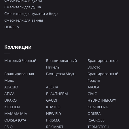
Смесители для кухни
Смесители для душа
Смесители для туалета и биде
Смесители для ванны
HORECA
Коллекции
Матовый Черный
Брашированный
Брашированное
Никель
Золото
Брашированная
Глянцевая Медь
Брашированный
Медь
Графит
ADAGIO
ALEXIA
AROLA
ATICA
BLAUTHERM
CIVIC
DRAKO
GAUDI
HYDROTHERAPY
KITCHEN
KUATRO
KUATRO NK
MAMMA MIA
NEW FLY
ODISEA
ODISEA JOYA
PRISMA
RS-CROSS
RS-Q
RS SMART
TERMOTECH