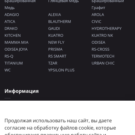
Брашированная
Глянцевая Медь
Брашированный
Медь
Графит
ADAGIO
ALEXIA
AROLA
ATICA
BLAUTHERM
CIVIC
DRAKO
GAUDI
HYDROTHERAPY
KITCHEN
KUATRO
KUATRO NK
MAMMA MIA
NEW FLY
ODISEA
ODISEA JOYA
PRISMA
RS-CROSS
RS-Q
RS SMART
TERMOTECH
TITANIUM
TZAR
URBAN CHIC
WC
YPSILON PLUS
Информация
Политика конфиденциальности
Согласие на обработку персональных данных
Пользовательское соглашение
Продолжая использовать наш сайт, вы даете
согласие на обработку файлов cookie, которые