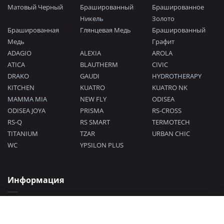
Матовый Черный
Брашированный
Брашированное
Никель
Золото
Брашированная
Глянцевая Медь
Брашированный
Медь
Графит
ADAGIO
ALEXIA
AROLA
ATICA
BLAUTHERM
CIVIC
DRAKO
GAUDI
HYDROTHERAPY
KITCHEN
KUATRO
KUATRO NK
MAMMA MIA
NEW FLY
ODISEA
ODISEA JOYA
PRISMA
RS-CROSS
RS-Q
RS SMART
TERMOTECH
TITANIUM
TZAR
URBAN CHIC
WC
YPSILON PLUS
Информация
Политика конфиденциальности
Согласие на обработку персональных данных