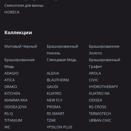
Смесители для ванны
HORECA
Коллекции
Матовый Черный
Брашированный
Брашированное
Никель
Золото
Брашированная
Глянцевая Медь
Брашированный
Медь
Графит
ADAGIO
ALEXIA
AROLA
ATICA
BLAUTHERM
CIVIC
DRAKO
GAUDI
HYDROTHERAPY
KITCHEN
KUATRO
KUATRO NK
MAMMA MIA
NEW FLY
ODISEA
ODISEA JOYA
PRISMA
RS-CROSS
RS-Q
RS SMART
TERMOTECH
TITANIUM
TZAR
URBAN CHIC
WC
YPSILON PLUS