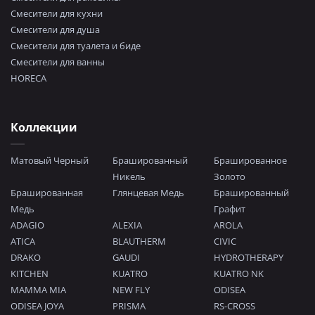
Смесители для кухни
Смесители для душа
Смесители для туалета и биде
Смесители для ванны
HORECA
Коллекции
Матовый Черный
Брашированный
Брашированное
Никель
Золото
Брашированная
Глянцевая Медь
Брашированный
Медь
Графит
ADAGIO
ALEXIA
AROLA
ATICA
BLAUTHERM
CIVIC
DRAKO
GAUDI
HYDROTHERAPY
KITCHEN
KUATRO
KUATRO NK
MAMMA MIA
NEW FLY
ODISEA
ODISEA JOYA
PRISMA
RS-CROSS