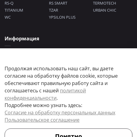
RS-Q
RS SMART
TERMOTECH
TITANIUM
TZAR
URBAN CHIC
WC
YPSILON PLUS
Информация
Политика конфиденциальности
Согласие на обработку персональных данных
Пользовательское соглашение
Продолжая использовать наш сайт, вы даете
согласие на обработку файлов cookie, которые
обеспечивают правильную работу сайта и
соглашаетесь с нашей
политикой
конфиденциальности
.
Подробнее можно узнать здесь:
Цены товаров и их количество, а так же комплектация и цвета носят
Согласие на обработку персональных данных
информационный характер.
Пользовательское соглашение
Точную стоимость и наличие товара, уточняйте у менеджера.
Понятно