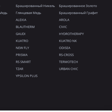
й
Брашированный Никель
Брашированное Золото
Медь
Глянцевая Медь
Брашированный Графит
ALEXIA
AROLA
BLAUTHERM
CIVIC
GAUDI
HYDROTHERAPY
KUATRO
KUATRO NK
NEW FLY
ODISEA
PRISMA
RS-CROSS
RS SMART
TERMOTECH
TZAR
URBAN CHIC
YPSILON PLUS