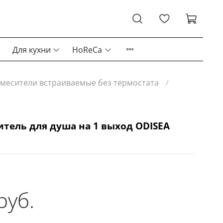
Для кухни
HoReCa
месители встраиваемые без термостата
тель для душа на 1 выход ODISEA
руб.