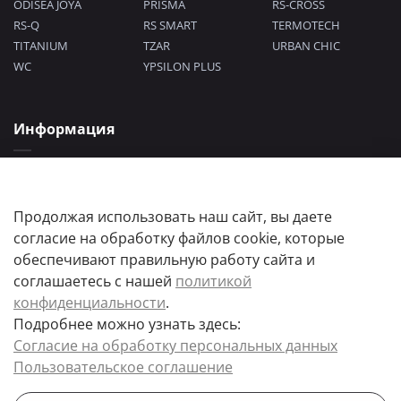
ODISEA JOYA
PRISMA
RS-CROSS
RS-Q
RS SMART
TERMOTECH
TITANIUM
TZAR
URBAN CHIC
WC
YPSILON PLUS
Информация
Политика конфиденциальности
Согласие на обработку персональных данных
Пользовательское соглашение
Продолжая использовать наш сайт, вы даете
согласие на обработку файлов cookie, которые
обеспечивают правильную работу сайта и
соглашаетесь с нашей
политикой
конфиденциальности
.
Подробнее можно узнать здесь:
Цены товаров и их количество, а так же комплектация и цвета носят
Согласие на обработку персональных данных
информационный характер.
Пользовательское соглашение
Точную стоимость и наличие товара, уточняйте у менеджера.