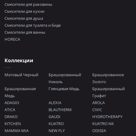
Смесители для раковины
Смесители для кухни
Смесители для душа
Смесители для туалета и биде
Смесители для ванны
HORECA
Коллекции
Матовый Черный
Брашированный
Брашированное
Никель
Золото
Брашированная
Глянцевая Медь
Брашированный
Медь
Графит
ADAGIO
ALEXIA
AROLA
ATICA
BLAUTHERM
CIVIC
DRAKO
GAUDI
HYDROTHERAPY
KITCHEN
KUATRO
KUATRO NK
MAMMA MIA
NEW FLY
ODISEA