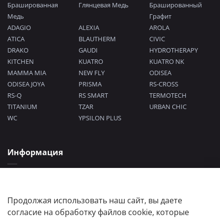
Брашированная
Глянцевая Медь
Брашированный
Медь
Графит
ADAGIO
ALEXIA
AROLA
ATICA
BLAUTHERM
CIVIC
DRAKO
GAUDI
HYDROTHERAPY
KITCHEN
KUATRO
KUATRO NK
MAMMA MIA
NEW FLY
ODISEA
ODISEA JOYA
PRISMA
RS-CROSS
RS-Q
RS SMART
TERMOTECH
TITANIUM
TZAR
URBAN CHIC
WC
YPSILON PLUS
Информация
Политика конфиденциальности
Согласие на обработку персональных данных
Пользовательское соглашение
Продолжая использовать наш сайт, вы даете
согласие на обработку файлов cookie, которые