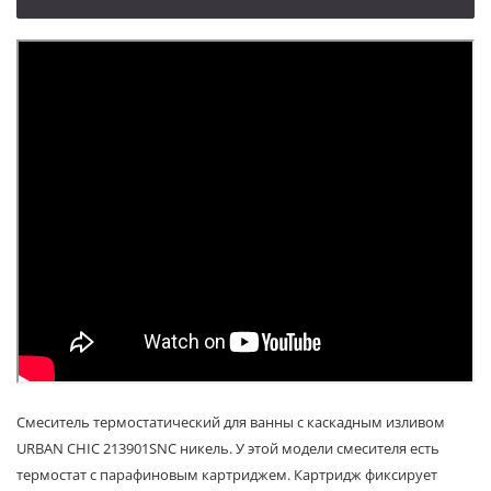
Смеситель термостатический для ванны с каскадным изливом
URBAN CHIC 213901SNC никель. У этой модели смесителя есть
термостат с парафиновым картриджем. Картридж фиксирует