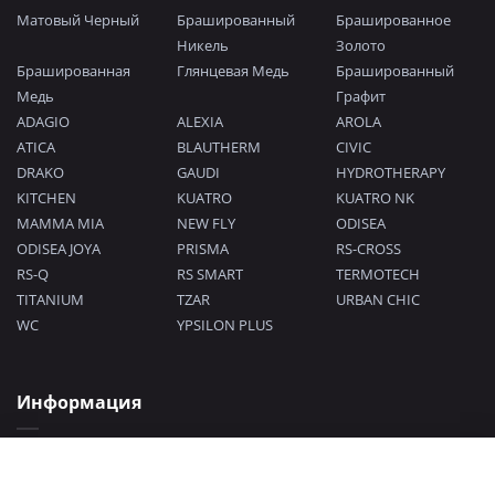
Матовый Черный
Брашированный
Брашированное
Никель
Золото
Брашированная
Глянцевая Медь
Брашированный
Медь
Графит
ADAGIO
ALEXIA
AROLA
ATICA
BLAUTHERM
CIVIC
DRAKO
GAUDI
HYDROTHERAPY
KITCHEN
KUATRO
KUATRO NK
MAMMA MIA
NEW FLY
ODISEA
ODISEA JOYA
PRISMA
RS-CROSS
RS-Q
RS SMART
TERMOTECH
TITANIUM
TZAR
URBAN CHIC
WC
YPSILON PLUS
Информация
Политика конфиденциальности
Согласие на обработку персональных данных