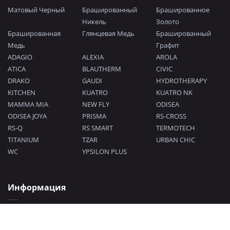
Матовый Черный
Брашированный
Брашированное
Никель
Золото
Брашированная
Глянцевая Медь
Брашированный
Медь
Графит
ADAGIO
ALEXIA
AROLA
ATICA
BLAUTHERM
CIVIC
DRAKO
GAUDI
HYDROTHERAPY
KITCHEN
KUATRO
KUATRO NK
MAMMA MIA
NEW FLY
ODISEA
ODISEA JOYA
PRISMA
RS-CROSS
RS-Q
RS SMART
TERMOTECH
TITANIUM
TZAR
URBAN CHIC
WC
YPSILON PLUS
Информация
Политика конфиденциальности
Согласие на обработку персональных данных