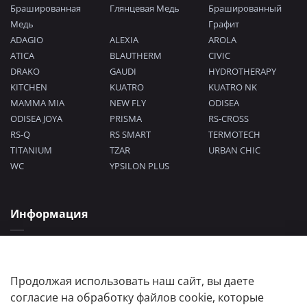
Брашированная
Глянцевая Медь
Брашированный
Медь
Графит
ADAGIO
ALEXIA
AROLA
ATICA
BLAUTHERM
CIVIC
DRAKO
GAUDI
HYDROTHERAPY
KITCHEN
KUATRO
KUATRO NK
MAMMA MIA
NEW FLY
ODISEA
ODISEA JOYA
PRISMA
RS-CROSS
RS-Q
RS SMART
TERMOTECH
TITANIUM
TZAR
URBAN CHIC
WC
YPSILON PLUS
Информация
Политика конфиденциальности
Согласие на обработку персональных данных
Пользовательское соглашение
Продолжая использовать наш сайт, вы даете
согласие на обработку файлов cookie, которые