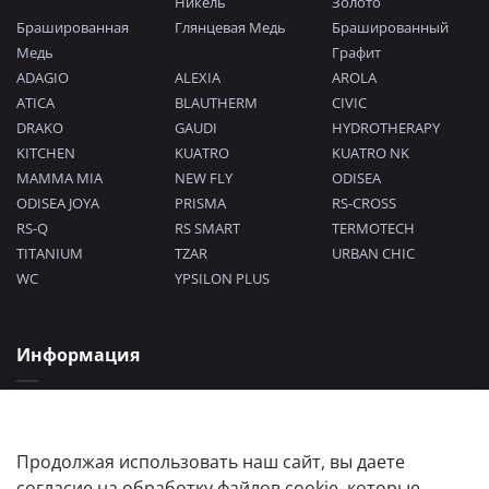
Никель
Золото
Брашированная
Глянцевая Медь
Брашированный
Медь
Графит
ADAGIO
ALEXIA
AROLA
ATICA
BLAUTHERM
CIVIC
DRAKO
GAUDI
HYDROTHERAPY
KITCHEN
KUATRO
KUATRO NK
MAMMA MIA
NEW FLY
ODISEA
ODISEA JOYA
PRISMA
RS-CROSS
RS-Q
RS SMART
TERMOTECH
TITANIUM
TZAR
URBAN CHIC
WC
YPSILON PLUS
Информация
Политика конфиденциальности
Согласие на обработку персональных данных
Пользовательское соглашение
Продолжая использовать наш сайт, вы даете
согласие на обработку файлов cookie, которые