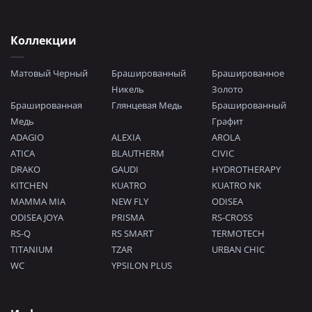
Коллекции
Матовый Черный
Брашированный
Брашированное
Никель
Золото
Брашированная
Глянцевая Медь
Брашированный
Медь
Графит
ADAGIO
ALEXIA
AROLA
ATICA
BLAUTHERM
CIVIC
DRAKO
GAUDI
HYDROTHERAPY
KITCHEN
KUATRO
KUATRO NK
MAMMA MIA
NEW FLY
ODISEA
ODISEA JOYA
PRISMA
RS-CROSS
RS-Q
RS SMART
TERMOTECH
TITANIUM
TZAR
URBAN CHIC
WC
YPSILON PLUS