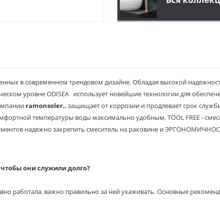
нных в современном трендовом дизайне. Обладая высокой надежност
ническом уровне ODISEA использует новейшие технологии для обеспеч
компании
r
amon
s
oler
.
, защищает от коррозии и продлевает срок службы 
мфортной температуры воды максимально удобным, TOOL FREE - смес
ментов надежно закрепить смеситель на раковине и ЭРГОНОМИЧНОСТЬ 
чтобы они служили долго?
вно работала, важно правильно за ней ухаживать. Основные рекомен