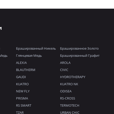
и
й
Брашированный Никель
Брашированное Золото
Медь
Глянцевая Медь
Брашированный Графит
ALEXIA
AROLA
BLAUTHERM
CIVIC
GAUDI
HYDROTHERAPY
KUATRO
KUATRO NK
NEW FLY
ODISEA
PRISMA
RS-CROSS
RS SMART
TERMOTECH
TZAR
URBAN CHIC