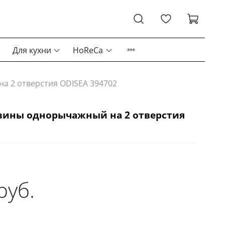
Для кухни
HoReCa
а 2 отверстия ODISEA 394702
вины однорычажный на 2 отверстия
руб.