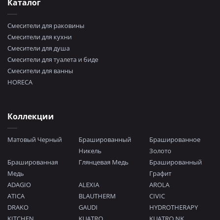
Каталог
Смесители для раковины
Смесители для кухни
Смесители для душа
Смесители для туалета и биде
Смесители для ванны
HORECA
Коллекции
Матовый Черный
Брашированный
Брашированное
Никель
Золото
Брашированная
Глянцевая Медь
Брашированный
Медь
Графит
ADAGIO
ALEXIA
AROLA
ATICA
BLAUTHERM
CIVIC
DRAKO
GAUDI
HYDROTHERAPY
KITCHEN
KUATRO
KUATRO NK