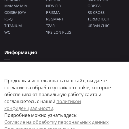
MAMMA MIA
NEW FLY
ODISEA
ODISEA JOYA
PRISMA
RS-CROSS
RS-Q
RS SMART
TERMOTECH
TITANIUM
TZAR
URBAN CHIC
WC
YPSILON PLUS
Информация
Политика конфиденциальности
Согласие на обработку персональных данных
Пользовательское соглашение
Продолжая использовать наш сайт, вы даете
согласие на обработку файлов cookie, которые
обеспечивают правильную работу сайта и
соглашаетесь с нашей
политикой
конфиденциальности
.
Подробнее можно узнать здесь:
Цены товаров и их количество, а так же комплектация и цвета носят
Согласие на обработку персональных данных
информационный характер.