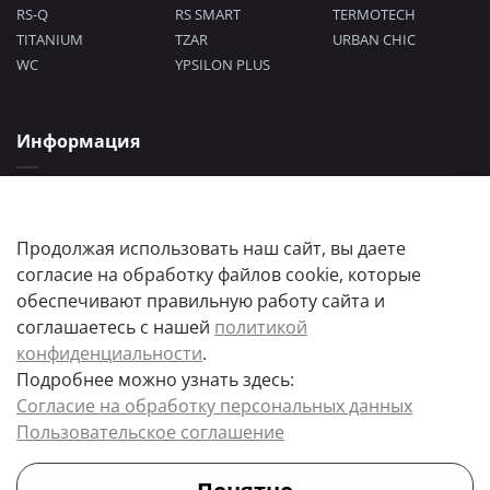
RS-Q
RS SMART
TERMOTECH
TITANIUM
TZAR
URBAN CHIC
WC
YPSILON PLUS
Информация
Политика конфиденциальности
Согласие на обработку персональных данных
Пользовательское соглашение
Продолжая использовать наш сайт, вы даете
согласие на обработку файлов cookie, которые
обеспечивают правильную работу сайта и
соглашаетесь с нашей
политикой
конфиденциальности
.
Подробнее можно узнать здесь:
Цены товаров и их количество, а так же комплектация и цвета носят
Согласие на обработку персональных данных
информационный характер.
Пользовательское соглашение
Точную стоимость и наличие товара, уточняйте у менеджера.