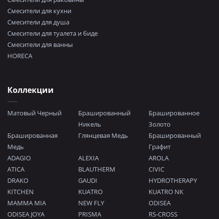
Смесители для кухни
Смесители для душа
Смесители для туалета и биде
Смесители для ванны
HORECA
Коллекции
Матовый Черный
Брашированный
Брашированное
Никель
Золото
Брашированная
Глянцевая Медь
Брашированный
Медь
Графит
ADAGIO
ALEXIA
AROLA
ATICA
BLAUTHERM
CIVIC
DRAKO
GAUDI
HYDROTHERAPY
KITCHEN
KUATRO
KUATRO NK
MAMMA MIA
NEW FLY
ODISEA
ODISEA JOYA
PRISMA
RS-CROSS