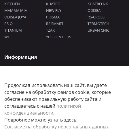
KITCHEN
KUATRO
KUATRO NK
MAMMA MIA
NEW FLY
ODISEA
ODISEA JOYA
PRISMA
RS-CROSS
RS-Q
RS SMART
TERMOTECH
TITANIUM
TZAR
URBAN CHIC
WC
YPSILON PLUS
Информация
Политика конфиденциальности
Согласие на обработку персональных данных
Пользовательское соглашение
Продолжая использовать наш сайт, вы даете
согласие на обработку файлов cookie, которые
обеспечивают правильную работу сайта и
соглашаетесь с нашей
политикой
конфиденциальности
.
Подробнее можно узнать здесь:
Цены товаров и их количество, а так же комплектация и цвета носят
Согласие на обработку персональных данных