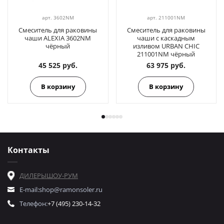
арт.
3602NM
арт.
211001NM
Смеситель для раковины
Смеситель для раковины
чаши ALEXIA 3602NM
чаши с каскадным
чёрный
изливом URBAN CHIC
211001NM чёрный
45 525 руб.
63 975 руб.
В корзину
В корзину
Контакты
ДИЛЕРЫ
ШОУ-РУМ
E-mail:
shop@ramonsoler.ru
Телефон:
+7 (495) 230-14-32