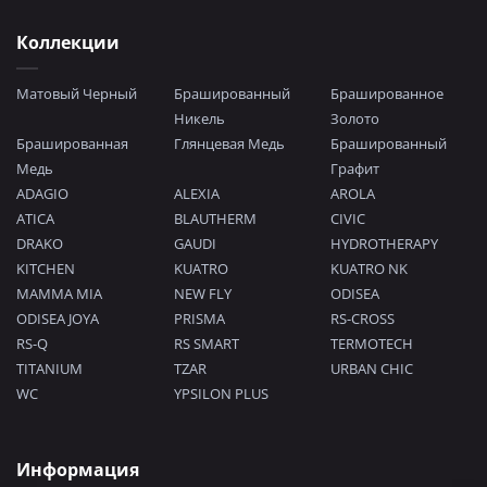
Коллекции
Матовый Черный
Брашированный
Брашированное
Никель
Золото
Брашированная
Глянцевая Медь
Брашированный
Медь
Графит
ADAGIO
ALEXIA
AROLA
ATICA
BLAUTHERM
CIVIC
DRAKO
GAUDI
HYDROTHERAPY
KITCHEN
KUATRO
KUATRO NK
MAMMA MIA
NEW FLY
ODISEA
ODISEA JOYA
PRISMA
RS-CROSS
RS-Q
RS SMART
TERMOTECH
TITANIUM
TZAR
URBAN CHIC
WC
YPSILON PLUS
Информация