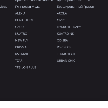
Медь
Глянцевая Медь
Брашированный Графит
ALEXIA
AROLA
BLAUTHERM
CIVIC
GAUDI
HYDROTHERAPY
KUATRO
KUATRO NK
NEW FLY
ODISEA
PRISMA
RS-CROSS
RS SMART
TERMOTECH
TZAR
URBAN CHIC
YPSILON PLUS