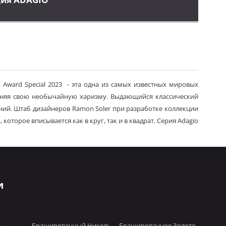
Award Special 2023
- эта одна из самых известных мировых
раняя свою необычайную харизму. Выдающийся классический
ний. Штаб дизайнеров Ramon Soler при разработке коллекции
торое вписывается как в круг, так и в квадрат. Серия Adagio
и
й
Брашированный Никель
Брашированное Золото