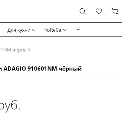
Для кухни
HoReCa
601NM чёрный
и ADAGIO 910601NM чёрный
руб.