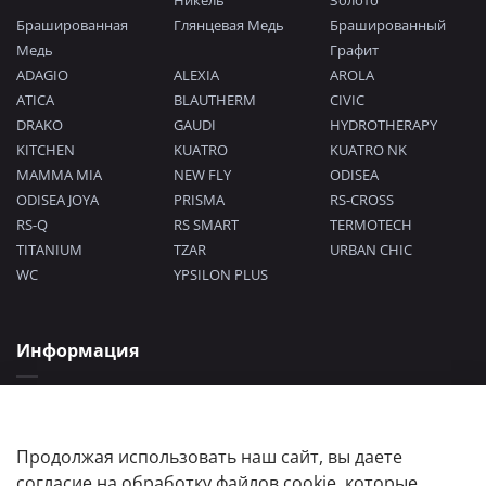
Никель
Золото
Брашированная
Глянцевая Медь
Брашированный
Медь
Графит
ADAGIO
ALEXIA
AROLA
ATICA
BLAUTHERM
CIVIC
DRAKO
GAUDI
HYDROTHERAPY
KITCHEN
KUATRO
KUATRO NK
MAMMA MIA
NEW FLY
ODISEA
ODISEA JOYA
PRISMA
RS-CROSS
RS-Q
RS SMART
TERMOTECH
TITANIUM
TZAR
URBAN CHIC
WC
YPSILON PLUS
Информация
Политика конфиденциальности
Согласие на обработку персональных данных
Пользовательское соглашение
Продолжая использовать наш сайт, вы даете
согласие на обработку файлов cookie, которые