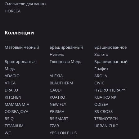
Смесители для ванны
HORECA
Коллекции
Матовый Черный
Брашированный
Брашированное
Никель
Золото
Брашированная
Глянцевая Медь
Брашированный
Медь
Графит
ADAGIO
ALEXIA
AROLA
ATICA
BLAUTHERM
CIVIC
DRAKO
GAUDI
HYDROTHERAPY
KITCHEN
KUATRO
KUATRO NK
MAMMA MIA
NEW FLY
ODISEA
ODISEA JOYA
PRISMA
RS-CROSS
RS-Q
RS SMART
TERMOTECH
TITANIUM
TZAR
URBAN CHIC
WC
YPSILON PLUS