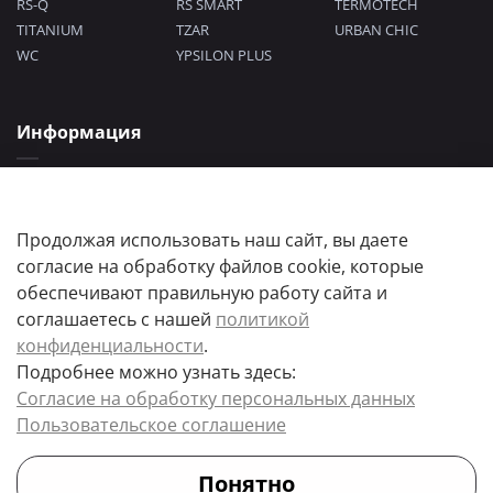
RS-Q
RS SMART
TERMOTECH
TITANIUM
TZAR
URBAN CHIC
WC
YPSILON PLUS
Информация
Политика конфиденциальности
Согласие на обработку персональных данных
Пользовательское соглашение
Продолжая использовать наш сайт, вы даете
согласие на обработку файлов cookie, которые
обеспечивают правильную работу сайта и
соглашаетесь с нашей
политикой
конфиденциальности
.
Подробнее можно узнать здесь:
Цены товаров и их количество, а так же комплектация и цвета носят
Согласие на обработку персональных данных
информационный характер.
Пользовательское соглашение
Точную стоимость и наличие товара, уточняйте у менеджера.
Понятно