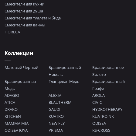
Смесители для кухни
Смесители для душа
Смесители для туалета и биде
Смесители для ванны
HORECA
Коллекции
Матовый Черный
Брашированный
Брашированное
Никель
Золото
Брашированная
Глянцевая Медь
Брашированный
Медь
Графит
ADAGIO
ALEXIA
AROLA
ATICA
BLAUTHERM
CIVIC
DRAKO
GAUDI
HYDROTHERAPY
KITCHEN
KUATRO
KUATRO NK
MAMMA MIA
NEW FLY
ODISEA
ODISEA JOYA
PRISMA
RS-CROSS