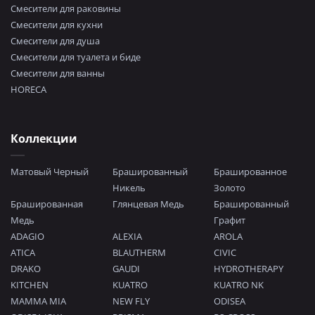
Смесители для раковины
Смесители для кухни
Смесители для душа
Смесители для туалета и биде
Смесители для ванны
HORECA
Коллекции
Матовый Черный
Брашированный
Брашированное
Никель
Золото
Брашированная
Глянцевая Медь
Брашированный
Медь
Графит
ADAGIO
ALEXIA
AROLA
ATICA
BLAUTHERM
CIVIC
DRAKO
GAUDI
HYDROTHERAPY
KITCHEN
KUATRO
KUATRO NK
MAMMA MIA
NEW FLY
ODISEA