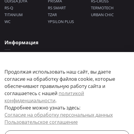
ODISEA JOYA
PRISMA
RS-CROSS
RS-Q
RS SMART
TERMOTECH
TITANIUM
TZAR
URBAN CHIC
WC
YPSILON PLUS
Информация
Политика конфиденциальности
Согласие на обработку персональных данных
Пользовательское соглашение
Продолжая использовать наш сайт, вы даете
согласие на обработку файлов cookie, которые
обеспечивают правильную работу сайта и
соглашаетесь с нашей
политикой
конфиденциальности
.
Подробнее можно узнать здесь:
Цены товаров и их количество, а так же комплектация и цвета носят
Согласие на обработку персональных данных
информационный характер.
Пользовательское соглашение
Точную стоимость и наличие товара, уточняйте у менеджера.