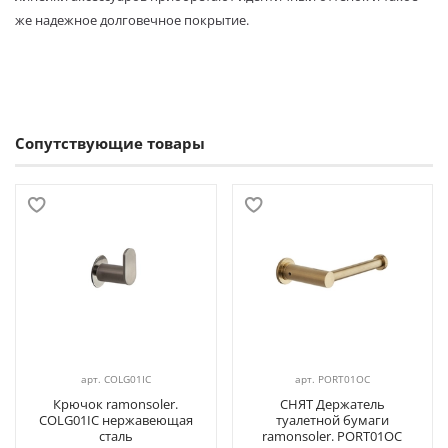
же надежное долговечное покрытие.
Сопутствующие товары
арт.
COLG01IC
арт.
PORT01OC
Крючок ramonsoler.
СНЯТ Держатель
COLG01IC нержавеющая
туалетной бумаги
сталь
ramonsoler. PORT01OC